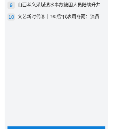
山西孝义采煤透水事故被困人员陆续升井
文艺新时代⑧｜“90后”代表周冬雨：演员心里有底，得靠体验生活