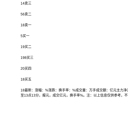
14卖三
56卖二
18卖一
5买一
19买二
198买三
20买四
18买五
18最新：涨幅：%涨跌：换手率：%成交量：万手成交额：亿元主力净
至13点13分，报元，成交亿元，换手率%。注：以上信息仅供参考，
关键词：