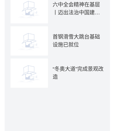
六中全会精神在基层
丨迈出法治中国建设
坚实步伐——各地贯
彻落实六中全会精神
推动全面依法治国新
首钢滑雪大跳台基础
实践
设施已就位
“冬奥大道”完成景观改
造