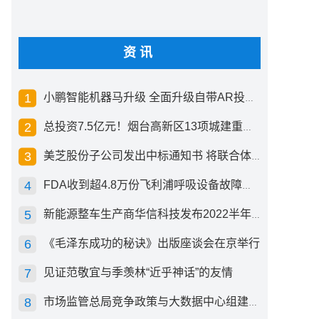
资讯
小鹏智能机器马升级 全面升级自带AR投影创新交互方式
总投资7.5亿元！烟台高新区13项城建重点工程开工
美芝股份子公司发出中标通知书 将联合体中标1.36亿元总承包项目
FDA收到超4.8万份飞利浦呼吸设备故障报告 其中44份死亡案例
新能源整车生产商华信科技发布2022半年度报告 同比下滑2.92%
《毛泽东成功的秘诀》出版座谈会在京举行
见证范敬宜与季羡林“近乎神话”的友情
市场监管总局竞争政策与大数据中心组建成立