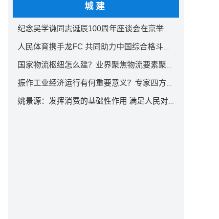
城建
纪念吴学谦同志诞辰100周年座谈会在京举行 汪洋出席
人民体育携手龙FC 共同助力中国综合格斗事业发展
国家物流枢纽怎么建？业界聚焦物流要素聚集方式创新
振作工业经济运行有何重要意义？专家四方面权威解读
姚景源：发挥消费的基础性作用 满足人民对美好生活向往