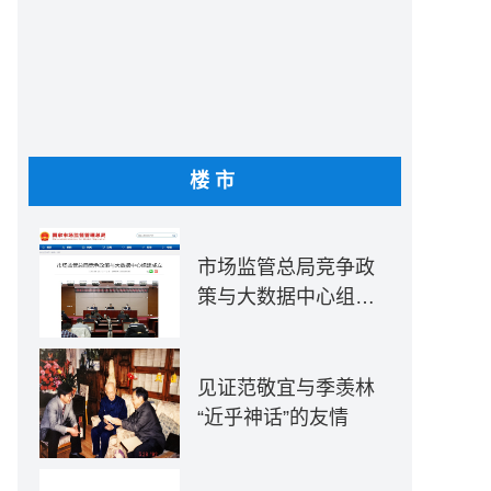
楼市
市场监管总局竞争政
策与大数据中心组建
成立
见证范敬宜与季羡林
“近乎神话”的友情