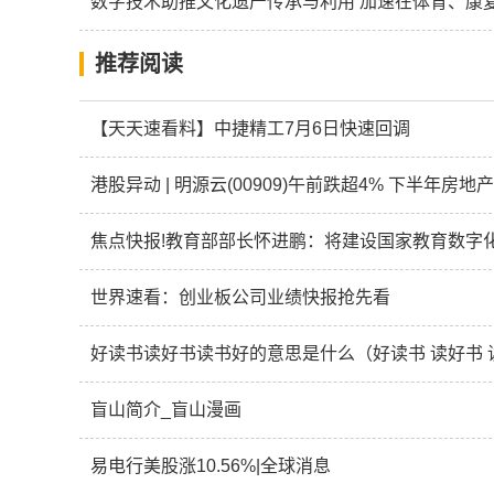
数字技术助推文化遗产传承与利用 加速在体育、康
推荐阅读
【天天速看料】中捷精工7月6日快速回调
港股异动 | 明源云(00909)午前跌超4% 下半年房
焦点快报!教育部部长怀进鹏：将建设国家教育数字
世界速看：创业板公司业绩快报抢先看
好读书读好书读书好的意思是什么（好读书 读好书 
盲山简介_盲山漫画
易电行美股涨10.56%|全球消息