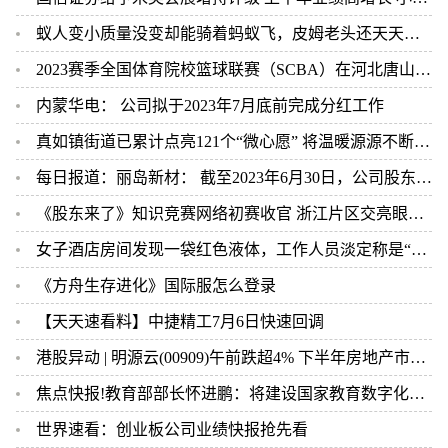
蚁人变小质量没变却能骑着蚂蚁飞，皮姆老头还天天腰间挂着坦克跑
2023赛季全国体育院校篮球联赛（SCBA）在河北唐山启幕
内蒙华电： 公司拟于2023年7月底前完成分红工作
真如镇街道已累计点亮121个“微心愿” 将温暖源源不断地送到居民心坎上
每日报道：丽岛新材： 截至2023年6月30日，公司股东人数为15816户
《股东来了》知识竞赛网络初赛收官 浙江片区交亮眼答卷_世界消息
女子酒店房间发现一袋红色液体，工作人员淡定称是“流产胎儿”，真相查明后恶心坏了！ 全球新动态
《方舟生存进化》国际服怎么登录
【天天速看料】中捷精工7月6日快速回调
港股异动 | 明源云(00909)午前跌超4% 下半年房地产市场恢复仍有波折
焦点快报!教育部部长怀进鹏：将建设国家教育数字化大数据中心
世界速看：创业板公司业绩快报抢先看