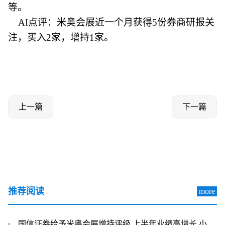
等。
AI点评：米奥会展近一个月获得5份券商研报关
注，买入2家，增持1家。
上一篇
下一篇
推荐阅读
more
国信证券给予米奥会展增持评级 上半年业绩高增长 小而美展会龙头规模与盈利有望共振