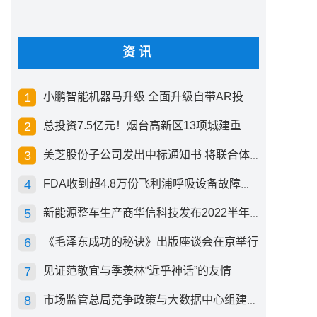
资讯
小鹏智能机器马升级 全面升级自带AR投影创新交互方式
总投资7.5亿元！烟台高新区13项城建重点工程开工
美芝股份子公司发出中标通知书 将联合体中标1.36亿元总承包项目
FDA收到超4.8万份飞利浦呼吸设备故障报告 其中44份死亡案例
新能源整车生产商华信科技发布2022半年度报告 同比下滑2.92%
《毛泽东成功的秘诀》出版座谈会在京举行
见证范敬宜与季羡林“近乎神话”的友情
市场监管总局竞争政策与大数据中心组建成立