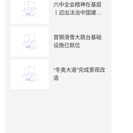
六中全会精神在基层
丨迈出法治中国建设
坚实步伐——各地贯
彻落实六中全会精神
推动全面依法治国新
首钢滑雪大跳台基础
实践
设施已就位
“冬奥大道”完成景观改
造