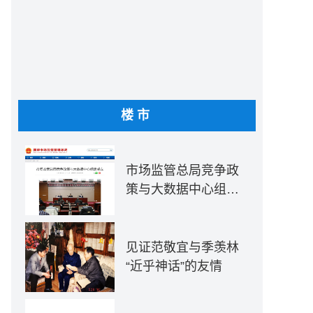
楼市
市场监管总局竞争政
策与大数据中心组建
成立
见证范敬宜与季羡林
“近乎神话”的友情