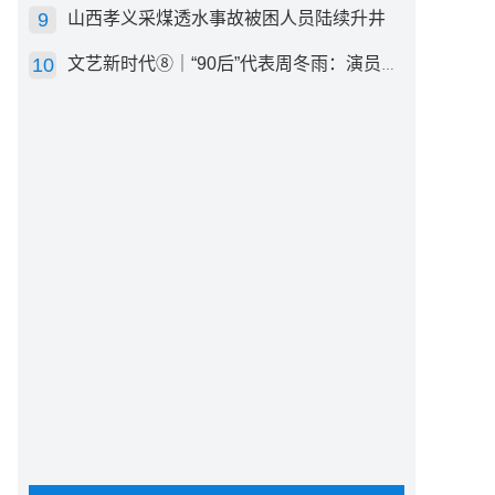
山西孝义采煤透水事故被困人员陆续升井
文艺新时代⑧｜“90后”代表周冬雨：演员心里有底，得靠体验生活