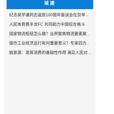
城建
纪念吴学谦同志诞辰100周年座谈会在京举行 汪洋出席
人民体育携手龙FC 共同助力中国综合格斗事业发展
国家物流枢纽怎么建？业界聚焦物流要素聚集方式创新
振作工业经济运行有何重要意义？专家四方面权威解读
姚景源：发挥消费的基础性作用 满足人民对美好生活向往