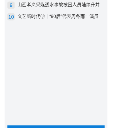
山西孝义采煤透水事故被困人员陆续升井
文艺新时代⑧｜“90后”代表周冬雨：演员心里有底，得靠体验生活