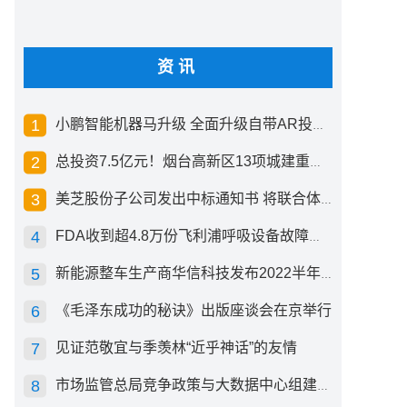
资讯
小鹏智能机器马升级 全面升级自带AR投影创新交互方式
总投资7.5亿元！烟台高新区13项城建重点工程开工
美芝股份子公司发出中标通知书 将联合体中标1.36亿元总承包项目
FDA收到超4.8万份飞利浦呼吸设备故障报告 其中44份死亡案例
新能源整车生产商华信科技发布2022半年度报告 同比下滑2.92%
《毛泽东成功的秘诀》出版座谈会在京举行
见证范敬宜与季羡林“近乎神话”的友情
市场监管总局竞争政策与大数据中心组建成立