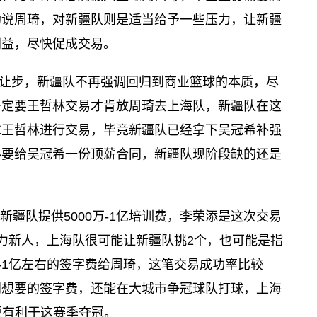
劝说周琦，对新疆队则是适当给予一些压力，让新疆
利益，尽快促成交易。
让步，新疆队不再强调回归到商业篮球的本质，尽
一定要王哲林交易才肯放周琦去上海队，新疆队在这
拿王哲林进行交易，毕竟新疆队已经拿下吴冠希补强
必要给吴冠希一份顶薪合同，新疆队现阶段缺的还是
新疆队提供5000万-1亿培训费，李荣添是这次交易
力新人，上海队很可能让新疆队挑2个，也可能是指
万-1亿左右的签字费给周琦，这笔交易成功率比较
到想要的签字费，还能在大城市争冠球队打球，上海
更有利于这赛季夺冠。