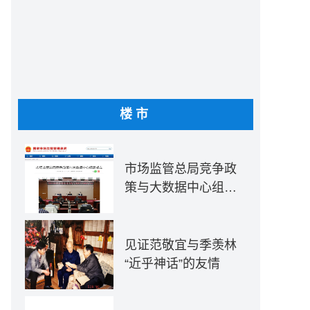
楼市
市场监管总局竞争政
策与大数据中心组建
成立
见证范敬宜与季羡林
“近乎神话”的友情