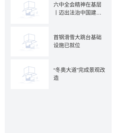
六中全会精神在基层
丨迈出法治中国建设
坚实步伐——各地贯
彻落实六中全会精神
推动全面依法治国新
首钢滑雪大跳台基础
实践
设施已就位
“冬奥大道”完成景观改
造