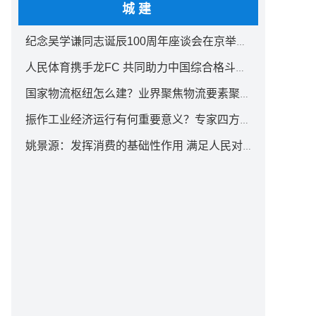
城建
纪念吴学谦同志诞辰100周年座谈会在京举行 汪洋出席
人民体育携手龙FC 共同助力中国综合格斗事业发展
国家物流枢纽怎么建？业界聚焦物流要素聚集方式创新
振作工业经济运行有何重要意义？专家四方面权威解读
姚景源：发挥消费的基础性作用 满足人民对美好生活向往