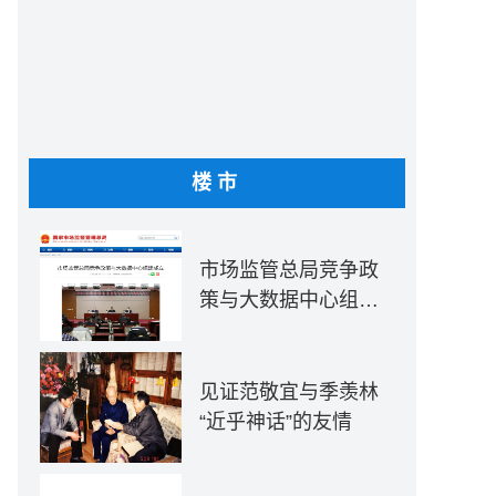
楼市
市场监管总局竞争政
策与大数据中心组建
成立
见证范敬宜与季羡林
“近乎神话”的友情