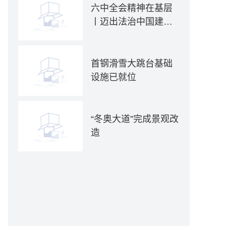
六中全会精神在基层
丨迈出法治中国建设
坚实步伐——各地贯
彻落实六中全会精神
推动全面依法治国新
首钢滑雪大跳台基础
实践
设施已就位
“冬奥大道”完成景观改
造