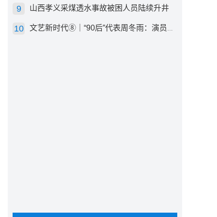
山西孝义采煤透水事故被困人员陆续升井
文艺新时代⑧｜“90后”代表周冬雨：演员心里有底，得靠体验生活