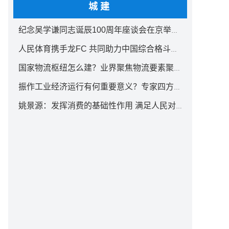
城建
纪念吴学谦同志诞辰100周年座谈会在京举行 汪洋出席
人民体育携手龙FC 共同助力中国综合格斗事业发展
国家物流枢纽怎么建？业界聚焦物流要素聚集方式创新
振作工业经济运行有何重要意义？专家四方面权威解读
姚景源：发挥消费的基础性作用 满足人民对美好生活向往