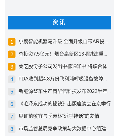
资讯
小鹏智能机器马升级 全面升级自带AR投影创新交互方式
总投资7.5亿元！烟台高新区13项城建重点工程开工
美芝股份子公司发出中标通知书 将联合体中标1.36亿元总承包项目
FDA收到超4.8万份飞利浦呼吸设备故障报告 其中44份死亡案例
新能源整车生产商华信科技发布2022半年度报告 同比下滑2.92%
《毛泽东成功的秘诀》出版座谈会在京举行
见证范敬宜与季羡林“近乎神话”的友情
市场监管总局竞争政策与大数据中心组建成立