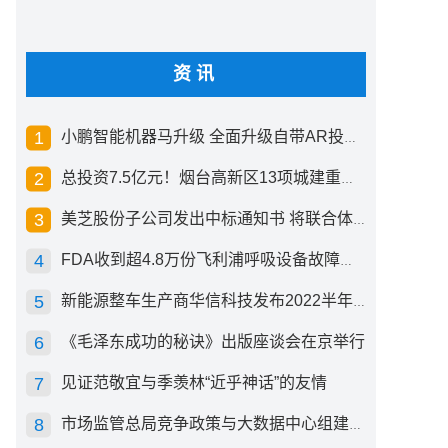
资讯
小鹏智能机器马升级 全面升级自带AR投影创新交互方式
总投资7.5亿元！烟台高新区13项城建重点工程开工
美芝股份子公司发出中标通知书 将联合体中标1.36亿元总承包项目
FDA收到超4.8万份飞利浦呼吸设备故障报告 其中44份死亡案例
新能源整车生产商华信科技发布2022半年度报告 同比下滑2.92%
《毛泽东成功的秘诀》出版座谈会在京举行
见证范敬宜与季羡林“近乎神话”的友情
市场监管总局竞争政策与大数据中心组建成立