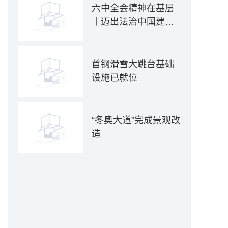
六中全会精神在基层
丨迈出法治中国建设
坚实步伐——各地贯
彻落实六中全会精神
推动全面依法治国新
首钢滑雪大跳台基础
实践
设施已就位
“冬奥大道”完成景观改
造