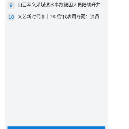
山西孝义采煤透水事故被困人员陆续升井
文艺新时代⑧｜“90后”代表周冬雨：演员心里有底，得靠体验生活