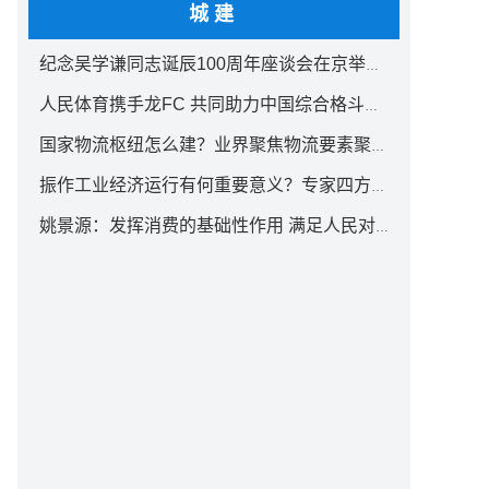
城建
纪念吴学谦同志诞辰100周年座谈会在京举行 汪洋出席
人民体育携手龙FC 共同助力中国综合格斗事业发展
国家物流枢纽怎么建？业界聚焦物流要素聚集方式创新
振作工业经济运行有何重要意义？专家四方面权威解读
姚景源：发挥消费的基础性作用 满足人民对美好生活向往