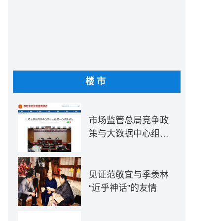
楼市
市场监管总局竞争政
策与大数据中心组建
成立
见证范敬宜与季羡林
“近乎神话”的友情