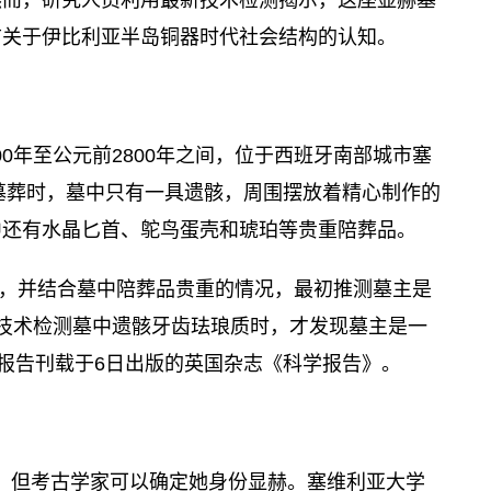
前关于伊比利亚半岛铜器时代社会结构的认知。
00年至公元前2800年之间，位于西班牙南部城市塞
座墓葬时，墓中只有一具遗骸，周围摆放着精心制作的
中还有水晶匕首、鸵鸟蛋壳和琥珀等贵重陪葬品。
，并结合墓中陪葬品贵重的情况，最初推测墓主是
技术检测墓中遗骸牙齿珐琅质时，才发现墓主是一
究报告刊载于6日出版的英国杂志《科学报告》。
谜，但考古学家可以确定她身份显赫。塞维利亚大学