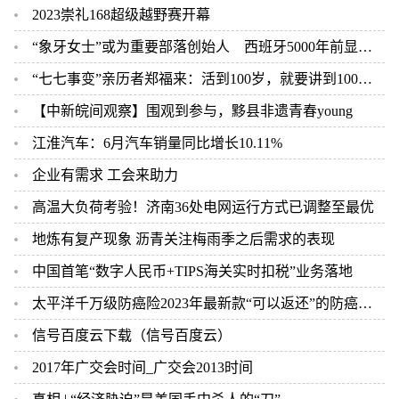
2023崇礼168超级越野赛开幕
“象牙女士”或为重要部落创始人 西班牙5000年前显赫墓葬墓主其实为女性
“七七事变”亲历者郑福来：活到100岁，就要讲到100岁！
【中新皖间观察】围观到参与，黟县非遗青春young
江淮汽车：6月汽车销量同比增长10.11%
企业有需求 工会来助力
高温大负荷考验！济南36处电网运行方式已调整至最优
地炼有复产现象 沥青关注梅雨季之后需求的表现
中国首笔“数字人民币+TIPS海关实时扣税”业务落地
太平洋千万级防癌险2023年最新款“可以返还”的防癌险多少钱一年？
信号百度云下载（信号百度云）
2017年广交会时间_广交会2013时间