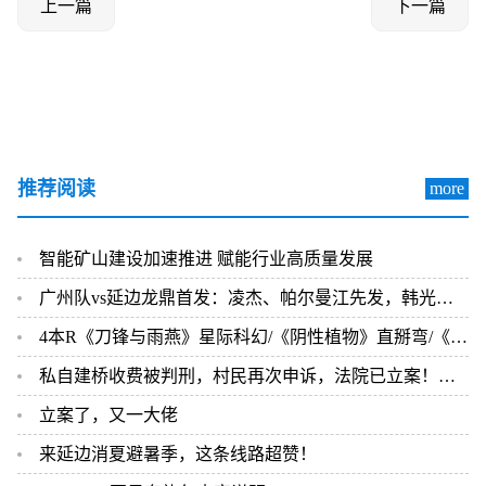
上一篇
下一篇
推荐阅读
more
智能矿山建设加速推进 赋能行业高质量发展
广州队vs延边龙鼎首发：凌杰、帕尔曼江先发，韩光徽、金泰延出战
4本R《刀锋与雨燕》星际科幻/《阴性植物》直掰弯/《笨雪人》荤素均衡/《空窗期》
私自建桥收费被判刑，村民再次申诉，法院已立案！当地回应：将建一座便民桥
立案了，又一大佬
来延边消夏避暑季，这条线路超赞！