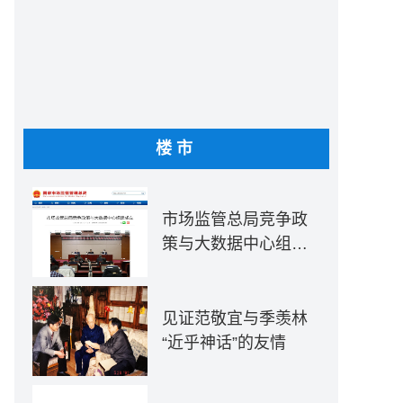
楼市
市场监管总局竞争政
策与大数据中心组建
成立
见证范敬宜与季羡林
“近乎神话”的友情