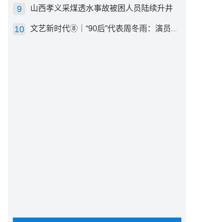
山西孝义采煤透水事故被困人员陆续升井
文艺新时代⑧｜“90后”代表周冬雨：演员心里有底，得靠体验生活