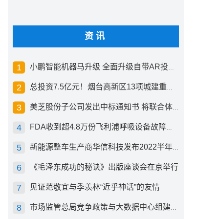
资讯
小鹏智能机器马升级 全面升级自带AR投影创新交互方式
总投资7.5亿元！烟台高新区13项城建重点工程开工
美芝股份子公司发出中标通知书 将联合体中标1.36亿元总承包项目
FDA收到超4.8万份飞利浦呼吸设备故障报告 其中44份死亡案例
新能源整车生产商华信科技发布2022半年度报告 同比下滑2.92%
《毛泽东成功的秘诀》出版座谈会在京举行
见证范敬宜与季羡林“近乎神话”的友情
市场监管总局竞争政策与大数据中心组建成立