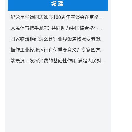
城建
纪念吴学谦同志诞辰100周年座谈会在京举行 汪洋出席
人民体育携手龙FC 共同助力中国综合格斗事业发展
国家物流枢纽怎么建？业界聚焦物流要素聚集方式创新
振作工业经济运行有何重要意义？专家四方面权威解读
姚景源：发挥消费的基础性作用 满足人民对美好生活向往