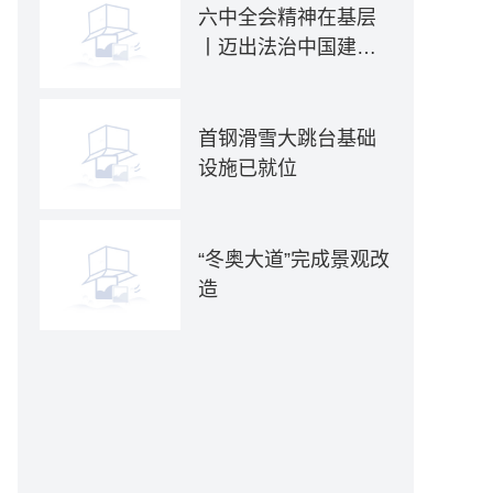
六中全会精神在基层
丨迈出法治中国建设
坚实步伐——各地贯
彻落实六中全会精神
推动全面依法治国新
首钢滑雪大跳台基础
实践
设施已就位
“冬奥大道”完成景观改
造