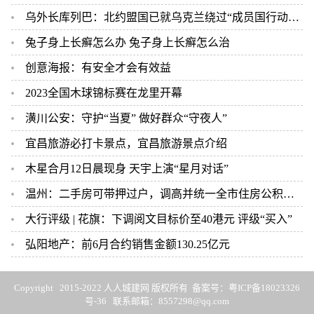
乌外长库列巴：北约盟国已就乌克兰绕过“成员国行动计划”达成共识
兔子身上长癣怎么办 兔子身上长癣怎么治
创意海报：有安全才会有效益
2023全国木球锦标赛在龙里开幕
潢川公安：守护“当夏” 做好群众“守夜人”
宜昌旅游必打卡景点，宜昌旅游景点介绍
木星合月12日晨现身 天宇上演“星月对话”
温州：二手房可带押过户，调高并统一全市住房公积金贷款额度
大行评级 | 花旗：下调阅文目标价至40港元 评级“买入”
弘阳地产：前6月合约销售金额130.25亿元
Copyright 2015-2022 人人城建网 版权所有 备案号：
粤ICP备18023326
号-36
联系邮箱：8557298@qq.com