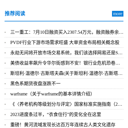
推荐阅读
more
三一重工：7月10日融资买入2307.54万元，融资融券余额26.08亿元
PVDF行业下游市场需求旺盛 大单资金布局相关概念股
永劫无间将开放市场交易系统，我们该选择网易还是Steam
美债收益率飙升令华尔街感到不安！银行业危机恐卷土重来？
斯坦利·温德尔·古斯塔夫森(关于斯坦利·温德尔·古斯塔夫森的简介)
黑色系期货夜盘涨跌不一
warframe（关于warframe的基本详情介绍）
《〈养老机构等级划分与评定〉国家标准实施指南（2023版）》发布
2023进度条过半，“衣食住行”的变化全在这里
重磅！黄河流域发现长达百万年连续古人类文化遗存