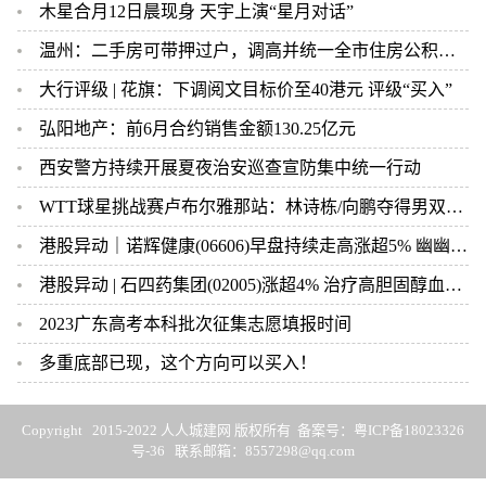
木星合月12日晨现身 天宇上演“星月对话”
温州：二手房可带押过户，调高并统一全市住房公积金贷款额度
大行评级 | 花旗：下调阅文目标价至40港元 评级“买入”
弘阳地产：前6月合约销售金额130.25亿元
西安警方持续开展夏夜治安巡查宣防集中统一行动
WTT球星挑战赛卢布尔雅那站：林诗栋/向鹏夺得男双冠军
港股异动｜诺辉健康(06606)早盘持续走高涨超5% 幽幽管90天电商复购率23% 正寻求与更多电商平台合作
港股异动 | 石四药集团(02005)涨超4% 治疗高胆固醇血症药物获生产注册批件
2023广东高考本科批次征集志愿填报时间
多重底部已现，这个方向可以买入！
Copyright 2015-2022 人人城建网 版权所有 备案号：
粤ICP备18023326
号-36
联系邮箱：8557298@qq.com