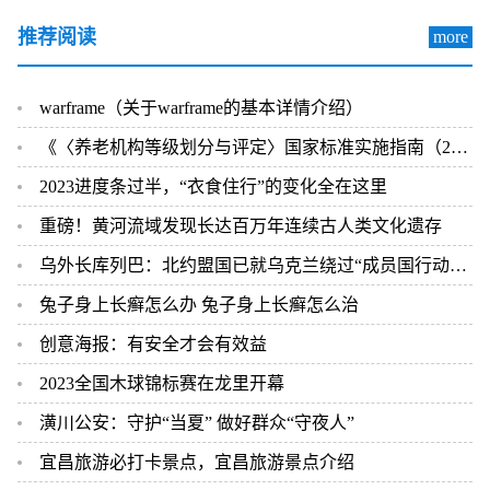
推荐阅读
more
warframe（关于warframe的基本详情介绍）
《〈养老机构等级划分与评定〉国家标准实施指南（2023版）》发布
2023进度条过半，“衣食住行”的变化全在这里
重磅！黄河流域发现长达百万年连续古人类文化遗存
乌外长库列巴：北约盟国已就乌克兰绕过“成员国行动计划”达成共识
兔子身上长癣怎么办 兔子身上长癣怎么治
创意海报：有安全才会有效益
2023全国木球锦标赛在龙里开幕
潢川公安：守护“当夏” 做好群众“守夜人”
宜昌旅游必打卡景点，宜昌旅游景点介绍