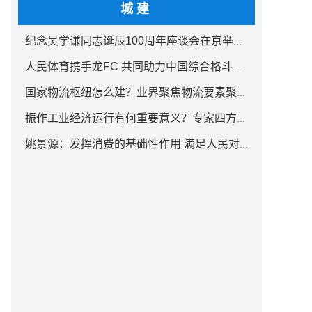
城建
纪念吴学谦同志诞辰100周年座谈会在京举行 汪洋出席
人民体育携手龙FC 共同助力中国综合格斗事业发展
国家物流枢纽怎么建？业界聚焦物流要素聚集方式创新
振作工业经济运行有何重要意义？专家四方面权威解读
姚景源：发挥消费的基础性作用 满足人民对美好生活向往