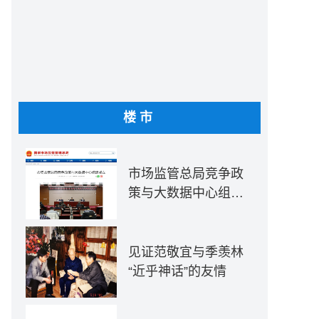
楼市
市场监管总局竞争政
策与大数据中心组建
成立
见证范敬宜与季羡林
“近乎神话”的友情