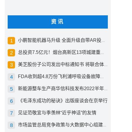
资讯
小鹏智能机器马升级 全面升级自带AR投影创新交互方式
总投资7.5亿元！烟台高新区13项城建重点工程开工
美芝股份子公司发出中标通知书 将联合体中标1.36亿元总承包项目
FDA收到超4.8万份飞利浦呼吸设备故障报告 其中44份死亡案例
新能源整车生产商华信科技发布2022半年度报告 同比下滑2.92%
《毛泽东成功的秘诀》出版座谈会在京举行
见证范敬宜与季羡林“近乎神话”的友情
市场监管总局竞争政策与大数据中心组建成立