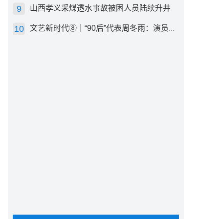
山西孝义采煤透水事故被困人员陆续升井
文艺新时代⑧｜“90后”代表周冬雨：演员心里有底，得靠体验生活