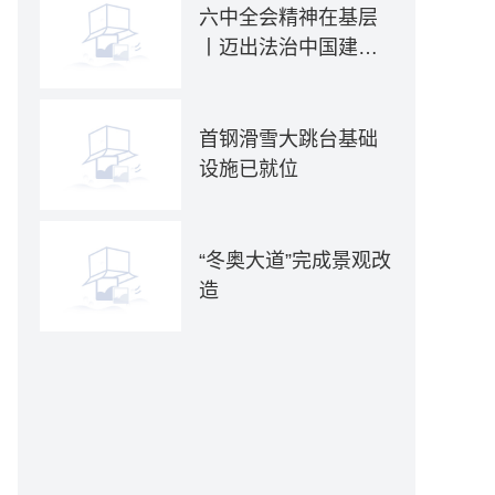
六中全会精神在基层
丨迈出法治中国建设
坚实步伐——各地贯
彻落实六中全会精神
推动全面依法治国新
首钢滑雪大跳台基础
实践
设施已就位
“冬奥大道”完成景观改
造