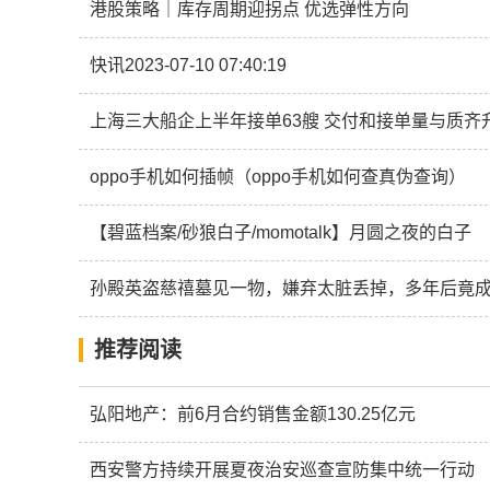
港股策略｜库存周期迎拐点 优选弹性方向
快讯2023-07-10 07:40:19
上海三大船企上半年接单63艘 交付和接单量与质齐
oppo手机如何插帧（oppo手机如何查真伪查询）
【碧蓝档案/砂狼白子/momotalk】月圆之夜的白子
孙殿英盗慈禧墓见一物，嫌弃太脏丢掉，多年后竟
推荐阅读
弘阳地产：前6月合约销售金额130.25亿元
西安警方持续开展夏夜治安巡查宣防集中统一行动