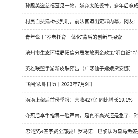
孙殿英盗慈禧墓见一物，嫌弃太脏丢掉，多年后竟
村民自费建桥被判刑，前法官道出定罪内幕，网友
青年说丨“养老托育一体化”背后的创新与探索
滨州市生态环境局阳信分局发放惠企政策“明白纸” 
英雄联盟手游新皮肤预告（广寒仙子嫦娥黛安娜）
飞阅深圳·日历丨2023年7月9日
滴滴上架后首份季报：营收427亿 同比增长19.1%
夺冠后李隼指导一脸严肃，是真不高兴还是急了，
忠诚奖&签字费全部要！罗马诺：巴黎认为皇马免签