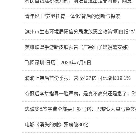
村民自费建桥被判刑，前法官道出定罪内幕，网友
青年说丨“养老托育一体化”背后的创新与探索
滨州市生态环境局阳信分局发放惠企政策“明白纸” 
英雄联盟手游新皮肤预告（广寒仙子嫦娥黛安娜）
飞阅深圳·日历丨2023年7月9日
滴滴上架后首份季报：营收427亿 同比增长19.1%
夺冠后李隼指导一脸严肃，是真不高兴还是急了，
忠诚奖&签字费全部要！罗马诺：巴黎认为皇马免签
电影《消失的她》票房破30亿