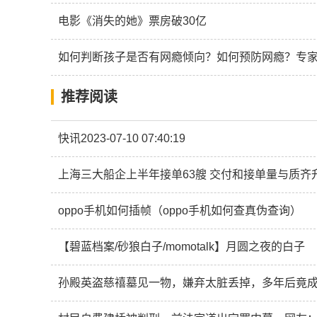
电影《消失的她》票房破30亿
如何判断孩子是否有网瘾倾向？如何预防网瘾？专
推荐阅读
快讯2023-07-10 07:40:19
上海三大船企上半年接单63艘 交付和接单量与质齐
oppo手机如何插帧（oppo手机如何查真伪查询）
【碧蓝档案/砂狼白子/momotalk】月圆之夜的白子
孙殿英盗慈禧墓见一物，嫌弃太脏丢掉，多年后竟