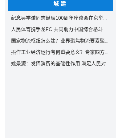
城建
纪念吴学谦同志诞辰100周年座谈会在京举行 汪洋出席
人民体育携手龙FC 共同助力中国综合格斗事业发展
国家物流枢纽怎么建？业界聚焦物流要素聚集方式创新
振作工业经济运行有何重要意义？专家四方面权威解读
姚景源：发挥消费的基础性作用 满足人民对美好生活向往