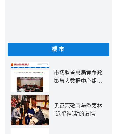
楼市
市场监管总局竞争政
策与大数据中心组建
成立
见证范敬宜与季羡林
“近乎神话”的友情