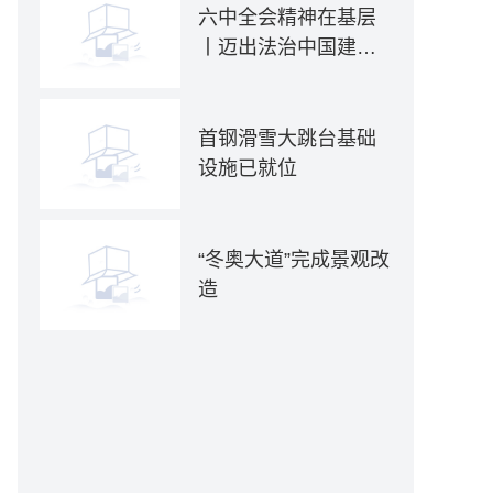
六中全会精神在基层
丨迈出法治中国建设
坚实步伐——各地贯
彻落实六中全会精神
推动全面依法治国新
首钢滑雪大跳台基础
实践
设施已就位
“冬奥大道”完成景观改
造