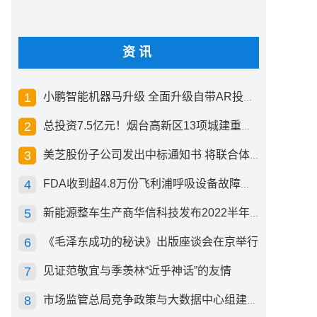
资讯
小鹏智能机器马升级 全面升级自带AR投影创新交互方式
总投资7.5亿元！烟台高新区13项城建重点工程开工
美芝股份子公司发出中标通知书 将联合体中标1.36亿元总承包项目
FDA收到超4.8万份飞利浦呼吸设备故障报告 其中44份死亡案例
新能源整车生产商华信科技发布2022半年度报告 同比下滑2.92%
《毛泽东成功的秘诀》出版座谈会在京举行
见证范敬宜与季羡林“近乎神话”的友情
市场监管总局竞争政策与大数据中心组建成立