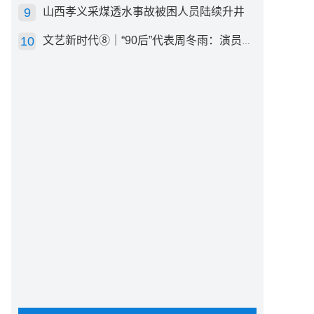
山西孝义采煤透水事故被困人员陆续升井
文艺新时代⑧｜“90后”代表周冬雨：演员心里有底，得靠体验生活