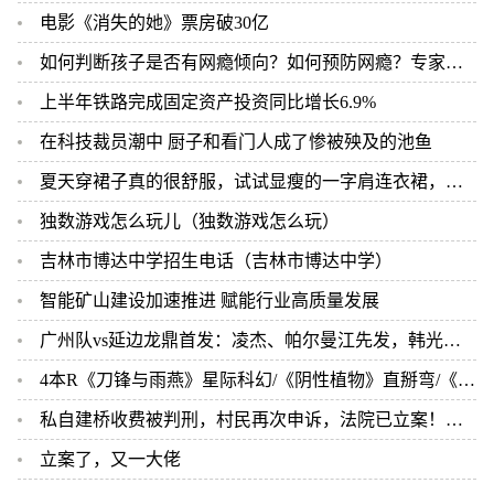
电影《消失的她》票房破30亿
如何判断孩子是否有网瘾倾向？如何预防网瘾？专家来支招
上半年铁路完成固定资产投资同比增长6.9%
在科技裁员潮中 厨子和看门人成了惨被殃及的池鱼
夏天穿裙子真的很舒服，试试显瘦的一字肩连衣裙，优雅永不过时
独数游戏怎么玩儿（独数游戏怎么玩）
吉林市博达中学招生电话（吉林市博达中学）
智能矿山建设加速推进 赋能行业高质量发展
广州队vs延边龙鼎首发：凌杰、帕尔曼江先发，韩光徽、金泰延出战
4本R《刀锋与雨燕》星际科幻/《阴性植物》直掰弯/《笨雪人》荤素均衡/《空窗期》
私自建桥收费被判刑，村民再次申诉，法院已立案！当地回应：将建一座便民桥
立案了，又一大佬