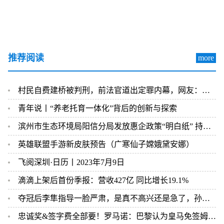
推荐阅读
more
村民自费建桥被判刑，前法官道出定罪内幕，网友：太令人寒心了！
青年说丨“养老托育一体化”背后的创新与探索
滨州市生态环境局阳信分局发放惠企政策“明白纸” 持续优化全县营商环境
英雄联盟手游新皮肤预告（广寒仙子嫦娥黛安娜）
飞阅深圳·日历丨2023年7月9日
滴滴上架后首份季报：营收427亿 同比增长19.1%
夺冠后李隼指导一脸严肃，是真不高兴还是急了，孙颖莎还有辩解
忠诚奖&签字费全部要！罗马诺：巴黎认为皇马免签姆巴佩达成协议