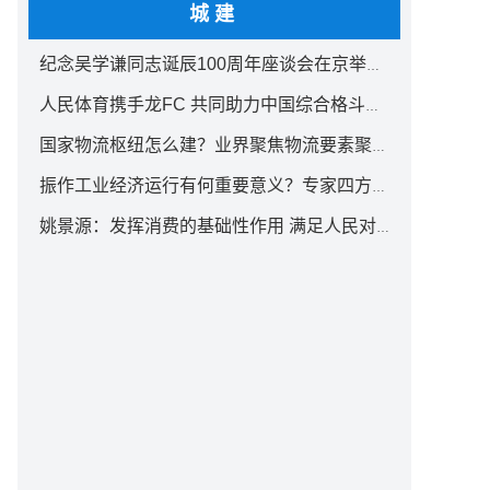
城建
纪念吴学谦同志诞辰100周年座谈会在京举行 汪洋出席
人民体育携手龙FC 共同助力中国综合格斗事业发展
国家物流枢纽怎么建？业界聚焦物流要素聚集方式创新
振作工业经济运行有何重要意义？专家四方面权威解读
姚景源：发挥消费的基础性作用 满足人民对美好生活向往