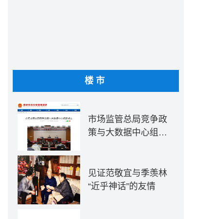
楼市
市场监管总局竞争政
策与大数据中心组建
成立
见证范敬宜与季羡林
“近乎神话”的友情