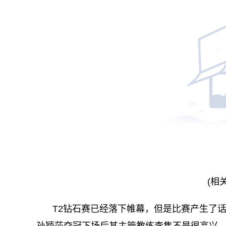
(相
T2钻石赛已经落下帷幕，但是比赛产生了
孙颖莎夺冠下场后其主管教练李隼不是很高兴