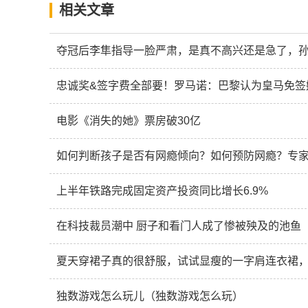
相关文章
夺冠后李隼指导一脸严肃，是真不高兴还是急了，
忠诚奖&签字费全部要！罗马诺：巴黎认为皇马免签
电影《消失的她》票房破30亿
如何判断孩子是否有网瘾倾向？如何预防网瘾？专
上半年铁路完成固定资产投资同比增长6.9%
在科技裁员潮中 厨子和看门人成了惨被殃及的池鱼
夏天穿裙子真的很舒服，试试显瘦的一字肩连衣裙
独数游戏怎么玩儿（独数游戏怎么玩）