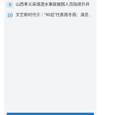
山西孝义采煤透水事故被困人员陆续升井
文艺新时代⑧｜“90后”代表周冬雨：演员心里有底，得靠体验生活