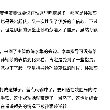
度伊藤美诚要说在谁这里吃瘪最多，那就是孙颖莎
赛也是跌宕起伏，又一次挫伤了伊藤的自信心。不过
赛，但是伊藤的调整让孙颖莎陷入了僵局。虽然孙颖
，来到了主管教练李隼的旁边。李隼指导可没有给
从孙颖莎的表情变化来看，肯定是受到了一些指责。
子就拉下了脸。李隼指导给孙颖莎说的时候，孙颖莎
打成这样子，差点就输球了。要知道在决胜局的时
诚手软，这个冠军她就带走了。当然了，这也是综合
是在遥遥领先的情况下被孙颖莎逆转。