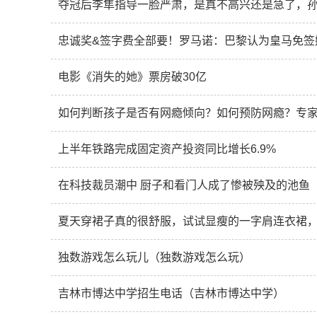
夺冠后李隼指导一脸严肃，是真不高兴还是急了，
忠诚奖&签字费全部要！罗马诺：巴黎认为皇马免签
电影《消失的她》票房破30亿
如何判断孩子是否有网瘾倾向？如何预防网瘾？专
上半年铁路完成固定资产投资同比增长6.9%
在科技裁员潮中 厨子和看门人成了惨被殃及的池鱼
夏天穿裙子真的很舒服，试试显瘦的一字肩连衣裙
独数游戏怎么玩儿（独数游戏怎么玩）
吉林市博达中学招生电话（吉林市博达中学）