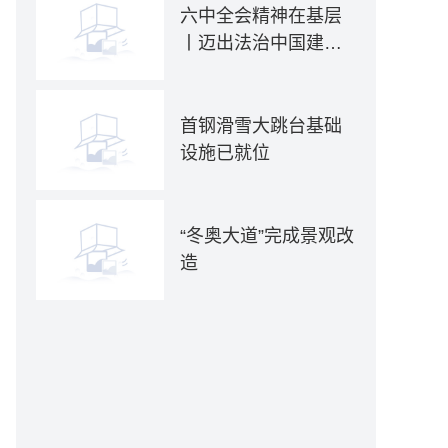
六中全会精神在基层
丨迈出法治中国建设
坚实步伐——各地贯
彻落实六中全会精神
推动全面依法治国新
首钢滑雪大跳台基础
实践
设施已就位
“冬奥大道”完成景观改
造