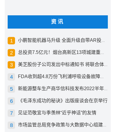
资讯
小鹏智能机器马升级 全面升级自带AR投影创新交互方式
总投资7.5亿元！烟台高新区13项城建重点工程开工
美芝股份子公司发出中标通知书 将联合体中标1.36亿元总承包项目
FDA收到超4.8万份飞利浦呼吸设备故障报告 其中44份死亡案例
新能源整车生产商华信科技发布2022半年度报告 同比下滑2.92%
《毛泽东成功的秘诀》出版座谈会在京举行
见证范敬宜与季羡林“近乎神话”的友情
市场监管总局竞争政策与大数据中心组建成立