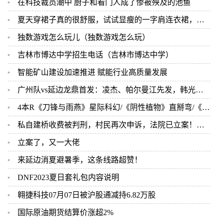
在科技裁员潮中 厨子和看门人成了惨被殃及的池鱼
夏天穿裙子真的很舒服，试试显瘦的一字肩连衣裙，优雅永不过时
独数游戏怎么玩儿（独数游戏怎么玩）
吉林市博达中学招生电话（吉林市博达中学）
智能矿山建设加速推进 赋能行业高质量发展
广州队vs延边龙鼎首发：凌杰、帕尔曼江先发，韩光徽、金泰延出战
4本R《刀锋与雨燕》星际科幻/《阴性植物》直掰弯/《笨雪人》荤素均衡/《空窗期》
私自建桥收费被判刑，村民再次申诉，法院已立案！当地回应：将建一座便民桥
立案了，又一大佬
来延边消夏避暑季，这条线路超赞！
DNF2023夏日套礼包内容说明
翱捷科技07月07日被沪股通减持6.82万股
国际原油期货结算价涨超2%