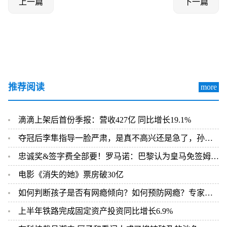
上一篇
下一篇
推荐阅读
more
滴滴上架后首份季报：营收427亿 同比增长19.1%
夺冠后李隼指导一脸严肃，是真不高兴还是急了，孙颖莎还有辩解
忠诚奖&签字费全部要！罗马诺：巴黎认为皇马免签姆巴佩达成协议
电影《消失的她》票房破30亿
如何判断孩子是否有网瘾倾向？如何预防网瘾？专家来支招
上半年铁路完成固定资产投资同比增长6.9%