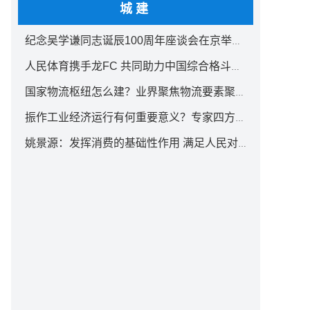
和产业园区进行集中推介，研讨创新型产业集群内核构建
城建
纪念吴学谦同志诞辰100周年座谈会在京举行 汪洋出席
人民体育携手龙FC 共同助力中国综合格斗事业发展
深圳国际会展中心举行的中国材料大会2022-2023特邀
国家物流枢纽怎么建？业界聚焦物流要素聚集方式创新
参与。据悉，展会邀请全国在新材料检测分析仪器、加工
振作工业经济运行有何重要意义？专家四方面权威解读
姚景源：发挥消费的基础性作用 满足人民对美好生活向往
力的5G智慧港之一，拥有我国单一码头最大规模的无人