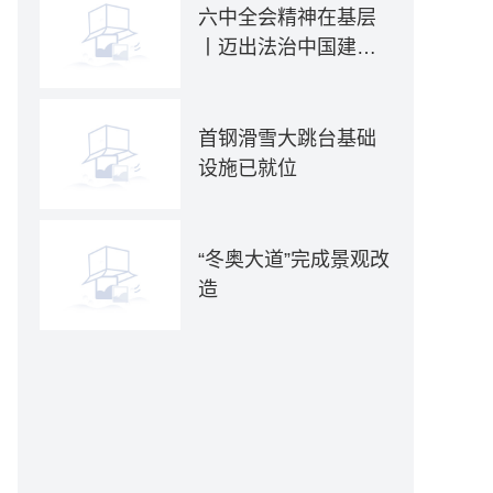
六中全会精神在基层
丨迈出法治中国建设
航国际航线的最新成果。截至目前，深圳机场已累计恢复、
坚实步伐——各地贯
彻落实六中全会精神
推动全面依法治国新
首钢滑雪大跳台基础
实践
设施已就位
“冬奥大道”完成景观改
造
来丰富多彩的假期生活。然而，每年暑假是各种危险易发高