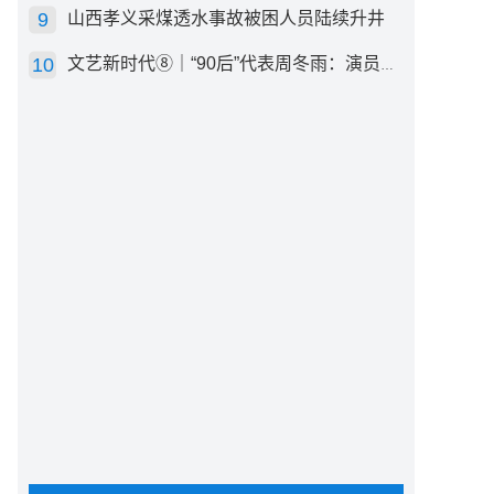
山西孝义采煤透水事故被困人员陆续升井
文艺新时代⑧｜“90后”代表周冬雨：演员心里有底，得靠体验生活
曦，深圳市市长覃伟中，国家自然科学基金委员会党组成员
.9万名材料科技工作者和企业代表参会，包括50余位两