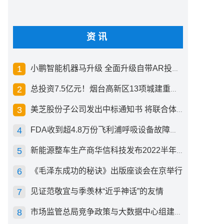
资讯
小鹏智能机器马升级 全面升级自带AR投影创新交互方式
总投资7.5亿元！烟台高新区13项城建重点工程开工
美芝股份子公司发出中标通知书 将联合体中标1.36亿元总承包项目
FDA收到超4.8万份飞利浦呼吸设备故障报告 其中44份死亡案例
新能源整车生产商华信科技发布2022半年度报告 同比下滑2.92%
《毛泽东成功的秘诀》出版座谈会在京举行
见证范敬宜与季羡林“近乎神话”的友情
市场监管总局竞争政策与大数据中心组建成立