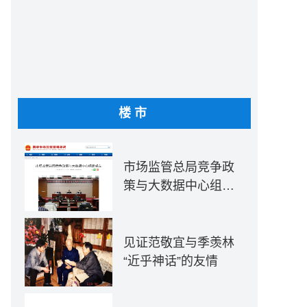
高质量发展和“双区”建设具有重要意义。深圳充分利用
楼市
市场监管总局竞争政
策与大数据中心组建
成立
0万客流大关，创下单日历史最高客流纪录，地铁客流强度重返
见证范敬宜与季羡林
首席记者 戴晓蓉 通讯员 王禹程 摄
“近乎神话”的友情