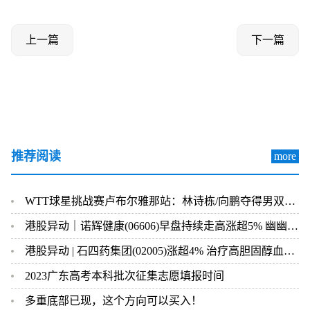
上一篇
下一篇
推荐阅读
more
WTT球星挑战赛卢布尔雅那站：林诗栋/向鹏夺得男双冠军
港股异动｜诺辉健康(06606)早盘持续走高涨超5% 幽幽管90天电商复购率23% 正寻求与更多电商平台合作
港股异动 | 石四药集团(02005)涨超4% 治疗高胆固醇血症药物获生产注册批件
2023广东高考本科批次征集志愿填报时间
多重底部已现，这个方向可以买入！