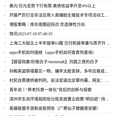
美元/日元走势下行有限 美债收益率升至4%以上
开展严厉打击非法应用人类辅助生殖技术专项活动工作方案
港股策略｜库存周期迎拐点 优选弹性方向
快讯2023-07-10 07:40:19
上海三大船企上半年接单63艘 交付和接单量与质齐升 中高端船型逾九成
oppo手机如何插帧（oppo手机如何查真伪查询）
【碧蓝档案/砂狼白子/momotalk】月圆之夜的白子
孙殿英盗慈禧墓见一物，嫌弃太脏丢掉，多年后竟成国宝，后悔一生
村民自费建桥被判刑，前法官道出定罪内幕，网友：太令人寒心了！
青年说丨“养老托育一体化”背后的创新与探索
滨州市生态环境局阳信分局发放惠企政策“明白纸” 持续优化全县营商环境
英雄联盟手游新皮肤预告（广寒仙子嫦娥黛安娜）