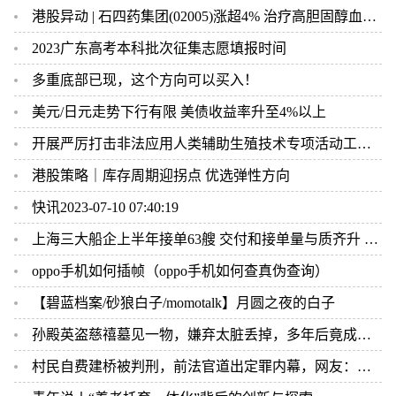
港股异动 | 石四药集团(02005)涨超4% 治疗高胆固醇血症药物获生产注册批件
2023广东高考本科批次征集志愿填报时间
多重底部已现，这个方向可以买入！
美元/日元走势下行有限 美债收益率升至4%以上
开展严厉打击非法应用人类辅助生殖技术专项活动工作方案
港股策略｜库存周期迎拐点 优选弹性方向
快讯2023-07-10 07:40:19
上海三大船企上半年接单63艘 交付和接单量与质齐升 中高端船型逾九成
oppo手机如何插帧（oppo手机如何查真伪查询）
【碧蓝档案/砂狼白子/momotalk】月圆之夜的白子
孙殿英盗慈禧墓见一物，嫌弃太脏丢掉，多年后竟成国宝，后悔一生
村民自费建桥被判刑，前法官道出定罪内幕，网友：太令人寒心了！