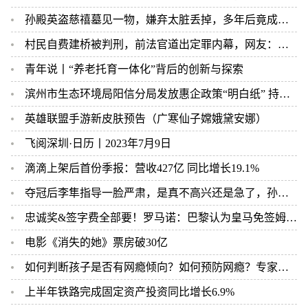
孙殿英盗慈禧墓见一物，嫌弃太脏丢掉，多年后竟成国宝，后悔一生
村民自费建桥被判刑，前法官道出定罪内幕，网友：太令人寒心了！
青年说丨“养老托育一体化”背后的创新与探索
滨州市生态环境局阳信分局发放惠企政策“明白纸” 持续优化全县营商环境
英雄联盟手游新皮肤预告（广寒仙子嫦娥黛安娜）
飞阅深圳·日历丨2023年7月9日
滴滴上架后首份季报：营收427亿 同比增长19.1%
夺冠后李隼指导一脸严肃，是真不高兴还是急了，孙颖莎还有辩解
忠诚奖&签字费全部要！罗马诺：巴黎认为皇马免签姆巴佩达成协议
电影《消失的她》票房破30亿
如何判断孩子是否有网瘾倾向？如何预防网瘾？专家来支招
上半年铁路完成固定资产投资同比增长6.9%