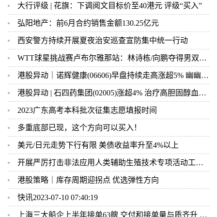
大行评级 | 花旗：下调阅文目标价至40港元 评级“买入”
弘阳地产：前6月合约销售金额130.25亿元
西安警方持续开展夏夜治安巡查宣防集中统一行动
WTT球星挑战赛卢布尔雅那站：林诗栋/向鹏夺得男双冠军
港股异动｜诺辉健康(06606)早盘持续走高涨超5% 幽幽管90天电商复购率23% 正寻求与更多电商平台合作
港股异动 | 石四药集团(02005)涨超4% 治疗高胆固醇血症药物获生产注册批件
2023广东高考本科批次征集志愿填报时间
多重底部已现，这个方向可以买入！
美元/日元走势下行有限 美债收益率升至4%以上
开展严厉打击非法应用人类辅助生殖技术专项活动工作方案
港股策略｜库存周期迎拐点 优选弹性方向
快讯2023-07-10 07:40:19
上海三大船企上半年接单63艘 交付和接单量与质齐升 中高端船型逾九成