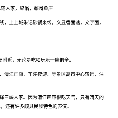
巴楚人家，聚翁，憨哥鱼庄
线，上上城朱记砂锅米线，文丑香面馆，文字面，
场附近，无论是吃喝玩乐一应俱全。
、清江画廊、车溪夜游、等景区离市中心较远，注
择三峡人家。因为清江画廊很吃天气，只有晴天的
玩，还有许多颇具民族特色的表演。