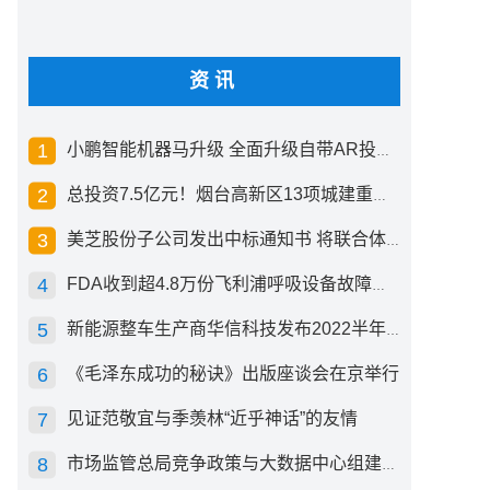
资讯
小鹏智能机器马升级 全面升级自带AR投影创新交互方式
总投资7.5亿元！烟台高新区13项城建重点工程开工
美芝股份子公司发出中标通知书 将联合体中标1.36亿元总承包项目
FDA收到超4.8万份飞利浦呼吸设备故障报告 其中44份死亡案例
新能源整车生产商华信科技发布2022半年度报告 同比下滑2.92%
《毛泽东成功的秘诀》出版座谈会在京举行
见证范敬宜与季羡林“近乎神话”的友情
市场监管总局竞争政策与大数据中心组建成立