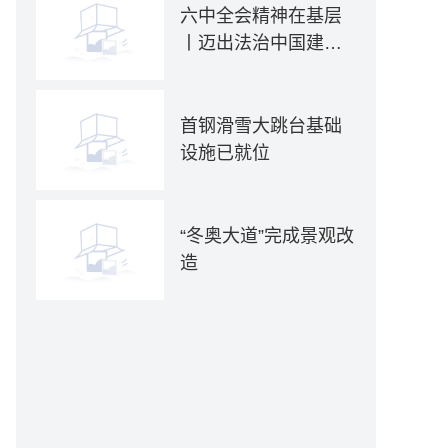
六中全会精神在基层
丨迈出法治中国建设
坚实步伐——各地贯
彻落实六中全会精神
推动全面依法治国新
首钢滑雪大跳台基础
实践
设施已就位
“冬奥大道”完成景观改
造