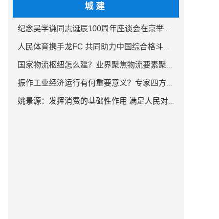
城建
纪念吴学谦同志诞辰100周年座谈会在京举行 汪洋出席
人民体育携手龙FC 共同助力中国综合格斗事业发展
国家物流枢纽怎么建？业界聚焦物流要素聚集方式创新
振作工业经济运行有何重要意义？专家四方面权威解读
姚景源：发挥消费的基础性作用 满足人民对美好生活向往