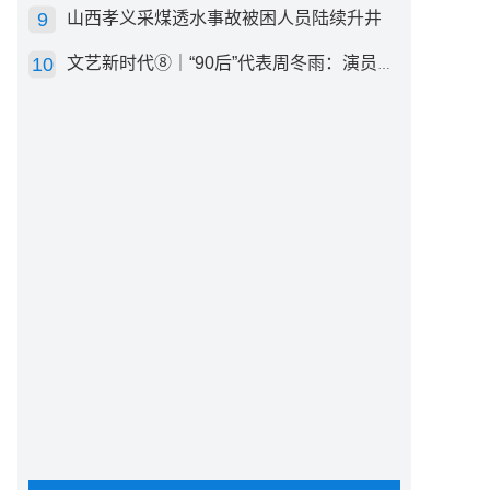
山西孝义采煤透水事故被困人员陆续升井
文艺新时代⑧｜“90后”代表周冬雨：演员心里有底，得靠体验生活