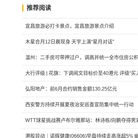
推荐阅读
宜昌旅游必打卡景点，宜昌旅游景点介绍
木星合月12日晨现身 天宇上演“星月对话”
温州：二手房可带押过户，调高并统一全市住房公
大行评级 | 花旗：下调阅文目标价至40港元 评级“买
弘阳地产：前6月合约销售金额130.25亿元
西安警方持续开展夏夜治安巡查宣防集中统一行动
WTT球星挑战赛卢布尔雅那站：林诗栋/向鹏夺得男