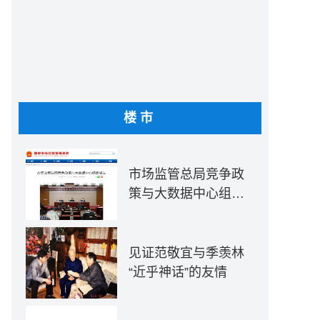
楼市
市场监管总局竞争政
策与大数据中心组建
成立
见证范敬宜与季羡林
“近乎神话”的友情