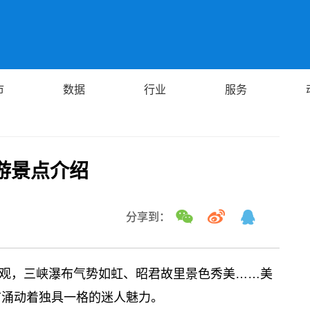
市
数据
行业
服务
游景点介绍
分享到：
观，三峡瀑布气势如虹、昭君故里景色秀美……美
市涌动着独具一格的迷人魅力。