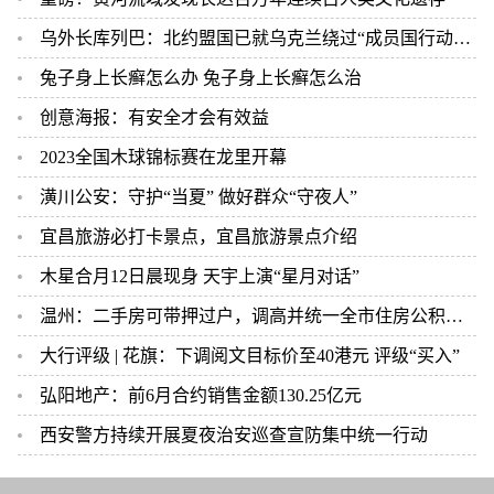
乌外长库列巴：北约盟国已就乌克兰绕过“成员国行动计划”达成共识
兔子身上长癣怎么办 兔子身上长癣怎么治
创意海报：有安全才会有效益
2023全国木球锦标赛在龙里开幕
潢川公安：守护“当夏” 做好群众“守夜人”
宜昌旅游必打卡景点，宜昌旅游景点介绍
木星合月12日晨现身 天宇上演“星月对话”
温州：二手房可带押过户，调高并统一全市住房公积金贷款额度
大行评级 | 花旗：下调阅文目标价至40港元 评级“买入”
弘阳地产：前6月合约销售金额130.25亿元
西安警方持续开展夏夜治安巡查宣防集中统一行动