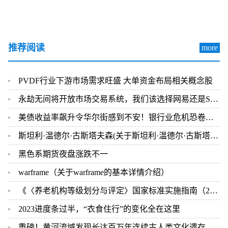
推荐阅读
more
PVDF行业下游市场需求旺盛 大单资金布局相关概念股
永劫无间将开放市场交易系统，我们该选择网易还是Steam
美债收益率飙升令华尔街感到不安！银行业危机恐卷土重来？
斯坦利·温德尔·古斯塔夫森(关于斯坦利·温德尔·古斯塔夫森的简介)
黑色系期货夜盘涨跌不一
warframe（关于warframe的基本详情介绍）
《〈养老机构等级划分与评定〉国家标准实施指南（2023版）》发布
2023进度条过半，“衣食住行”的变化全在这里
重磅！黄河流域发现长达百万年连续古人类文化遗存