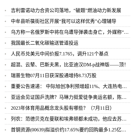
吉利雷诺动力合资公司落地，“破题”燃油动力新发展
中牟县听篌街社区开展“我可以这样优秀”心理辅导
乌方称一名俄罗斯中将在乌遭导弹袭击身亡，外媒称“无法核实”
我国最长二氧化碳输送管道投运
人民币兑美元中间价报7.1765，调升121个基点
超混、云辇、巴斯夫黑，比亚迪汉DM-p战神版——顶！
瑞普生物07月11日获深股通增持8.73万股
重要公告速递： 中际旭创净利预增超11%、大连热电重组标的审计尚未完成、科大讯飞股东近期减持
亚运会见证国乒洗牌？马琳力挺爱徒争奥运名额，陈梦被放弃成定局
2023年体育用品概念龙头股有哪些？（7月11日）
列农：范德贝克在曼联和埃弗顿都未成功，他应去苏超重新开始
首钢资源(00639)拟溢价约17.65%要约回购最多1.25亿股股份 7月12日复牌