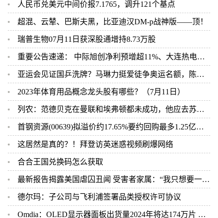
人民币兑美元中间价报7.1765，调升121个基点
超混、云辇、巴斯夫黑，比亚迪汉DM-p战神版——顶！
瑞普生物07月11日获深股通增持8.73万股
重要公告速递： 中际旭创净利预增超11%、大连热电重组标的审计尚未完成、科大讯飞股东近期减持
亚运会见证国乒洗牌？马琳力挺爱徒争奥运名额，陈梦被放弃成定局
2023年体育用品概念龙头股有哪些？（7月11日）
列农：范德贝克在曼联和埃弗顿都未成功，他应去苏超重新开始
首钢资源(00639)拟溢价约17.65%要约回购最多1.25亿股股份 7月12日复牌
这居然是真的？！拜登访英迷惑视频刷爆网络
合合王国兑换码怎么获取
最新报告揭露美国虐囚丑闻 受害者家属：“我只想要一个答案”
德尔玛：子公司与飞利浦签署品类授权许可协议
Omdia：OLED显示器面板出货量2024年将达174万片 两年时间实现10倍以上激增