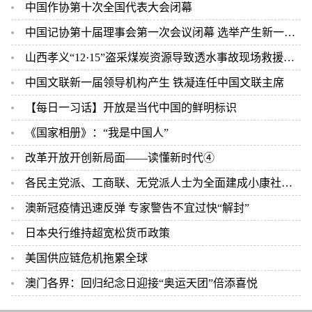
中国作协第十次全国代表大会闭幕
中国记协第十届理事会第一次会议闭幕 选举产生新一届中国记协领导机构
山西孝义“12·15”盗采煤炭资源导致透水事故现场救援结束 2人遇难
中国文联新一届领导机构产生 铁凝连任中国文联主席
【每日一习话】开放是当代中国的鲜明标识
《国家相册》：“我是中国人”
改革开放开创新局面——读懂新时代④
各民主党派、工商联、无党派人士为全面建成小康社会作贡献评选表彰大会在京举行 汪洋出席并讲话
澳新冠疫情迅速反弹 专家警告不宜过快“解封”
日本央行维持超宽松货币政策
美国供应链危机拖累全球
澳门各界：回归纪念日迎接“奥运天团”倍添喜悦