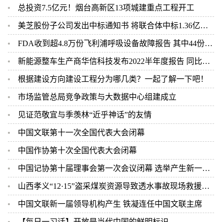
总投资7.5亿元！烟台高新区13项城建重点工程开工
美芝股份子公司发出中标通知书 将联合体中标1.36亿元总承包项目
FDA收到超4.8万份飞利浦呼吸设备故障报告 其中44份死亡案例
新能源整车生产商华信科技发布2022半年度报告 同比下滑2.92%
根据建设方向建设工程分为哪几类？一起了解一下吧！
市场监管总局竞争政策与大数据中心组建成立
见证范敬宜与季羡林“近乎神话”的友情
中国文联第十一次全国代表大会闭幕
中国作协第十次全国代表大会闭幕
中国记协第十届理事会第一次会议闭幕 选举产生新一届中国记协领导机构
山西孝义“12·15”盗采煤炭资源导致透水事故现场救援结束 2人遇难
中国文联新一届领导机构产生 铁凝连任中国文联主席
【每日一习话】开放是当代中国的鲜明标识