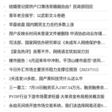
结婚登记提供户口簿违背婚姻自由？民政部回应
青年老旦侯宇：以武彰文斗奇葩
早盘收盘 国内期货主力合约多数上涨
用户反映长时间未登录文件被删除 中消协启动云存储安全消费监督工作
司法部、国家网信办研究审议《未成年人网络保护条例（草案）》
【星岛热评】​良莠不齐，网络语言犹如双刃剑
楼市报告｜6月迎来年中冲刺，平顶山楼市是否“逆风翻盘”?
今日外汇市场主要货币阻力支撑位预测（2023/7/11）
2天连发10多款，国产黑科技凭什么这么牛
三一重工：7月10日融资买入2307.54万元，融资融券余额26.08亿元
PVDF行业下游市场需求旺盛 大单资金布局相关概念股
永劫无间将开放市场交易系统，我们该选择网易还是Steam