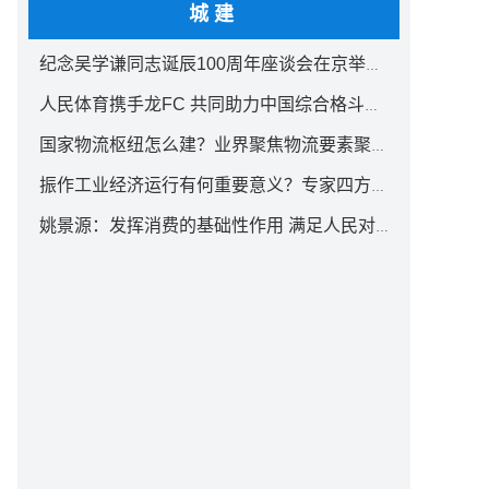
城建
纪念吴学谦同志诞辰100周年座谈会在京举行 汪洋出席
人民体育携手龙FC 共同助力中国综合格斗事业发展
国家物流枢纽怎么建？业界聚焦物流要素聚集方式创新
振作工业经济运行有何重要意义？专家四方面权威解读
姚景源：发挥消费的基础性作用 满足人民对美好生活向往