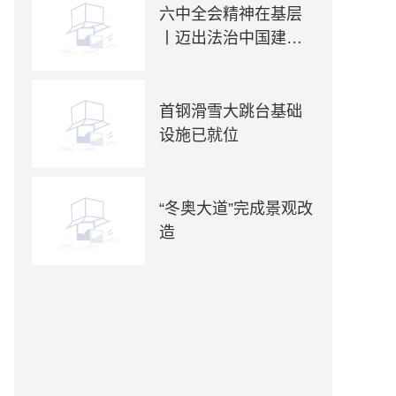
六中全会精神在基层
丨迈出法治中国建设
坚实步伐——各地贯
彻落实六中全会精神
推动全面依法治国新
首钢滑雪大跳台基础
实践
设施已就位
“冬奥大道”完成景观改
造