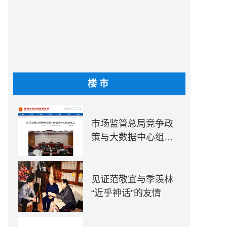
楼市
市场监管总局竞争政
策与大数据中心组建
成立
见证范敬宜与季羡林
“近乎神话”的友情