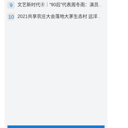
文艺新时代⑧｜“90后”代表周冬雨：演员心里有底，得靠体验生活
2021共享农庄大会落地大茅生态村 远洋集团打造“乡村振兴”样板