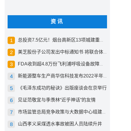
资讯
总投资7.5亿元！烟台高新区13项城建重点工程开工
美芝股份子公司发出中标通知书 将联合体中标1.36亿元总承包项目
FDA收到超4.8万份飞利浦呼吸设备故障报告 其中44份死亡案例
新能源整车生产商华信科技发布2022半年度报告 同比下滑2.92%
《毛泽东成功的秘诀》出版座谈会在京举行
见证范敬宜与季羡林“近乎神话”的友情
市场监管总局竞争政策与大数据中心组建成立
山西孝义采煤透水事故被困人员陆续升井