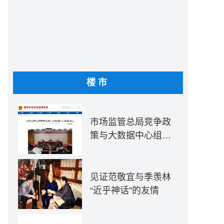
楼市
市场监管总局竞争政
策与大数据中心组建
成立
见证范敬宜与季羡林
“近乎神话”的友情