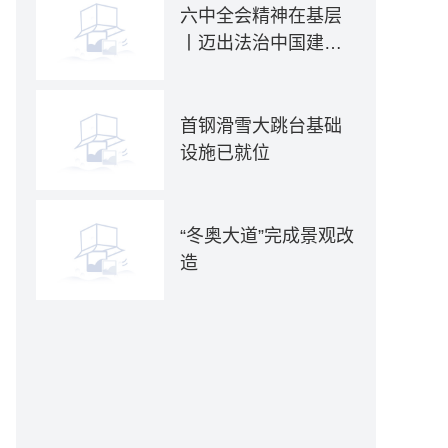
六中全会精神在基层
丨迈出法治中国建设
坚实步伐——各地贯
彻落实六中全会精神
推动全面依法治国新
首钢滑雪大跳台基础
实践
设施已就位
“冬奥大道”完成景观改
造