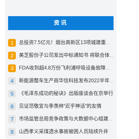
资讯
总投资7.5亿元！烟台高新区13项城建重点工程开工
美芝股份子公司发出中标通知书 将联合体中标1.36亿元总承包项目
FDA收到超4.8万份飞利浦呼吸设备故障报告 其中44份死亡案例
新能源整车生产商华信科技发布2022半年度报告 同比下滑2.92%
《毛泽东成功的秘诀》出版座谈会在京举行
见证范敬宜与季羡林“近乎神话”的友情
市场监管总局竞争政策与大数据中心组建成立
山西孝义采煤透水事故被困人员陆续升井