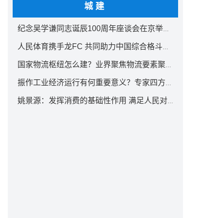
城建
纪念吴学谦同志诞辰100周年座谈会在京举行 汪洋出席
人民体育携手龙FC 共同助力中国综合格斗事业发展
国家物流枢纽怎么建？业界聚焦物流要素聚集方式创新
振作工业经济运行有何重要意义？专家四方面权威解读
姚景源：发挥消费的基础性作用 满足人民对美好生活向往