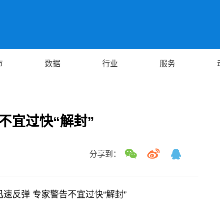
市
数据
行业
服务
不宜过快“解封”
分享到：
迅速反弹 专家警告不宜过快“解封”