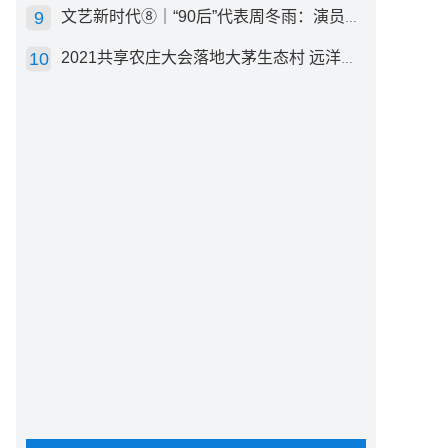
文艺新时代⑧｜“90后”代表周冬雨：演员心里有底，得靠体验生活
2021共享农庄大会落地大茅生态村 远洋集团打造“乡村振兴”样板