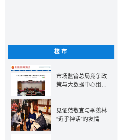
楼市
市场监管总局竞争政
策与大数据中心组建
成立
见证范敬宜与季羡林
“近乎神话”的友情