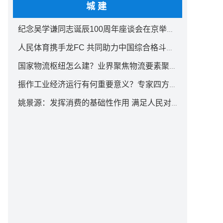
城建
纪念吴学谦同志诞辰100周年座谈会在京举行 汪洋出席
人民体育携手龙FC 共同助力中国综合格斗事业发展
国家物流枢纽怎么建？业界聚焦物流要素聚集方式创新
振作工业经济运行有何重要意义？专家四方面权威解读
姚景源：发挥消费的基础性作用 满足人民对美好生活向往