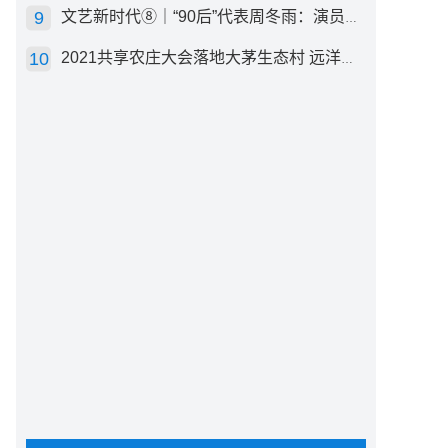
文艺新时代⑧｜“90后”代表周冬雨：演员心里有底，得靠体验生活
2021共享农庄大会落地大茅生态村 远洋集团打造“乡村振兴”样板