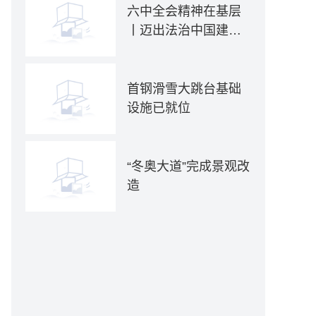
六中全会精神在基层
丨迈出法治中国建设
坚实步伐——各地贯
彻落实六中全会精神
推动全面依法治国新
首钢滑雪大跳台基础
实践
设施已就位
“冬奥大道”完成景观改
造