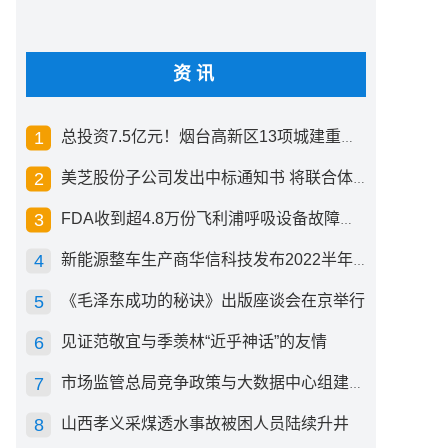
资讯
总投资7.5亿元！烟台高新区13项城建重点工程开工
美芝股份子公司发出中标通知书 将联合体中标1.36亿元总承包项目
FDA收到超4.8万份飞利浦呼吸设备故障报告 其中44份死亡案例
新能源整车生产商华信科技发布2022半年度报告 同比下滑2.92%
《毛泽东成功的秘诀》出版座谈会在京举行
见证范敬宜与季羡林“近乎神话”的友情
市场监管总局竞争政策与大数据中心组建成立
山西孝义采煤透水事故被困人员陆续升井