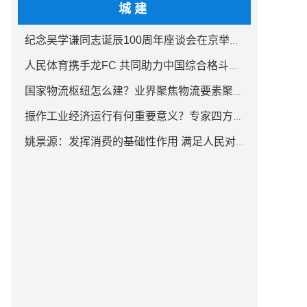
城建
纪念吴学谦同志诞辰100周年座谈会在京举行 汪洋出席
人民体育携手龙FC 共同助力中国综合格斗事业发展
国家物流枢纽怎么建？业界聚焦物流要素聚集方式创新
振作工业经济运行有何重要意义？专家四方面权威解读
姚景源：发挥消费的基础性作用 满足人民对美好生活向往