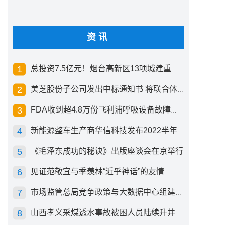
资讯
总投资7.5亿元！烟台高新区13项城建重点工程开工
美芝股份子公司发出中标通知书 将联合体中标1.36亿元总承包项目
FDA收到超4.8万份飞利浦呼吸设备故障报告 其中44份死亡案例
新能源整车生产商华信科技发布2022半年度报告 同比下滑2.92%
《毛泽东成功的秘诀》出版座谈会在京举行
见证范敬宜与季羡林“近乎神话”的友情
市场监管总局竞争政策与大数据中心组建成立
山西孝义采煤透水事故被困人员陆续升井