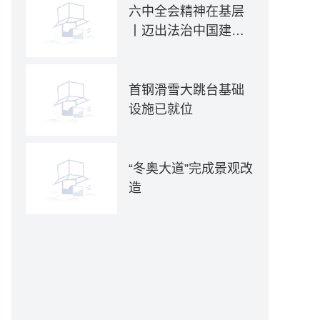
六中全会精神在基层
丨迈出法治中国建设
坚实步伐——各地贯
彻落实六中全会精神
推动全面依法治国新
首钢滑雪大跳台基础
实践
设施已就位
“冬奥大道”完成景观改
造