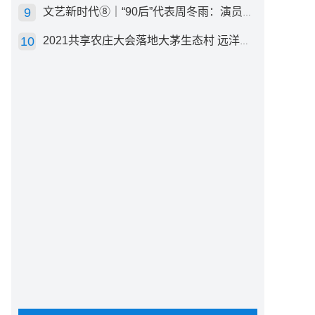
文艺新时代⑧｜“90后”代表周冬雨：演员心里有底，得靠体验生活
2021共享农庄大会落地大茅生态村 远洋集团打造“乡村振兴”样板