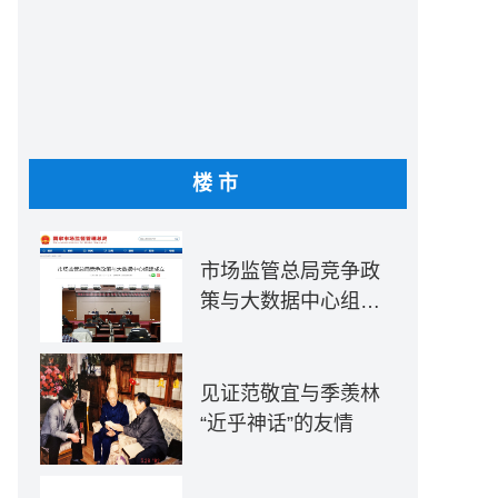
楼市
市场监管总局竞争政
策与大数据中心组建
成立
见证范敬宜与季羡林
“近乎神话”的友情