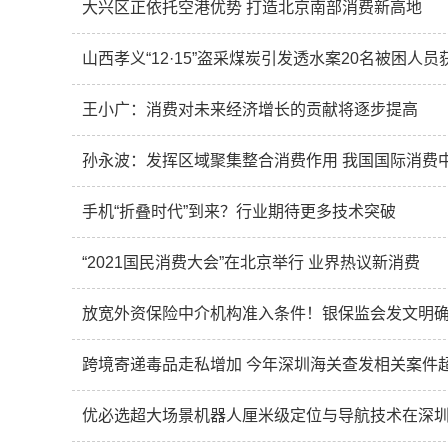
大兴区正依托空港优势 打造北京南部消费新高地
山西孝义“12·15”盗采煤炭引发透水案20名被困人员
王小广：消费对未来经济增长的贡献将逐步提高
孙永波：发挥区域聚集整合消费作用 我国国际消费
手机“折叠时代”到来？行业期待更多技术突破
“2021国民消费大会”在北京举行 业界热议新消费
放宽外资保险中介机构准入条件！银保监会发文明
跨境寄递毒品走私增加 今年深圳海关查发相关案件超
优必选超大场景机器人厘米级定位与导航技术在深