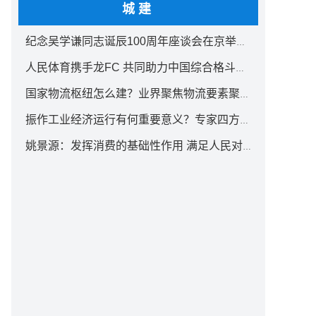
城建
纪念吴学谦同志诞辰100周年座谈会在京举行 汪洋出席
人民体育携手龙FC 共同助力中国综合格斗事业发展
国家物流枢纽怎么建？业界聚焦物流要素聚集方式创新
振作工业经济运行有何重要意义？专家四方面权威解读
姚景源：发挥消费的基础性作用 满足人民对美好生活向往