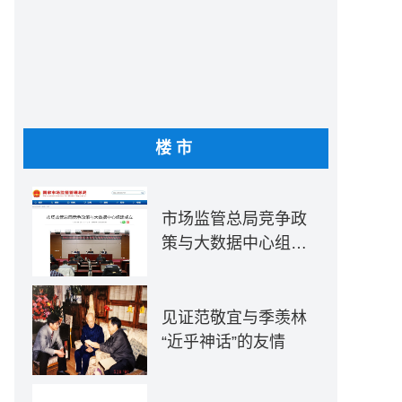
楼市
市场监管总局竞争政
策与大数据中心组建
成立
见证范敬宜与季羡林
“近乎神话”的友情