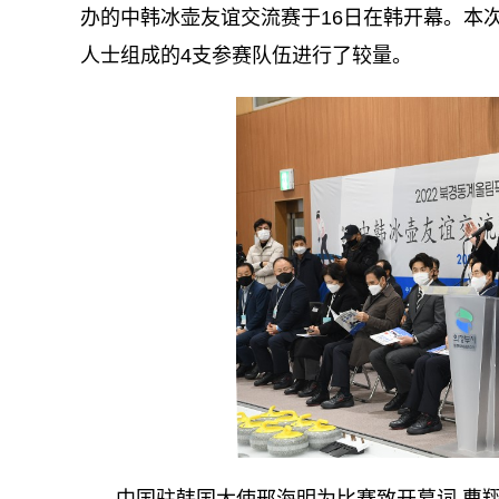
办的中韩冰壶友谊交流赛于16日在韩开幕。本
人士组成的4支参赛队伍进行了较量。
中国驻韩国大使邢海明为比赛致开幕词 曹