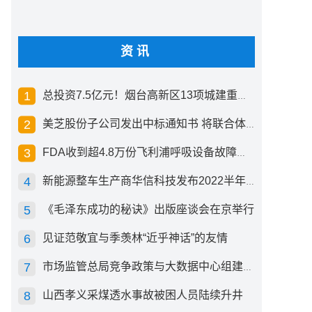
资讯
总投资7.5亿元！烟台高新区13项城建重点工程开工
美芝股份子公司发出中标通知书 将联合体中标1.36亿元总承包项目
FDA收到超4.8万份飞利浦呼吸设备故障报告 其中44份死亡案例
新能源整车生产商华信科技发布2022半年度报告 同比下滑2.92%
《毛泽东成功的秘诀》出版座谈会在京举行
见证范敬宜与季羡林“近乎神话”的友情
市场监管总局竞争政策与大数据中心组建成立
山西孝义采煤透水事故被困人员陆续升井