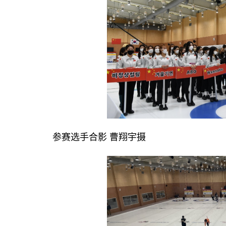
参赛选手合影 曹翔宇摄