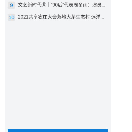
文艺新时代⑧｜“90后”代表周冬雨：演员心里有底，得靠体验生活
2021共享农庄大会落地大茅生态村 远洋集团打造“乡村振兴”样板