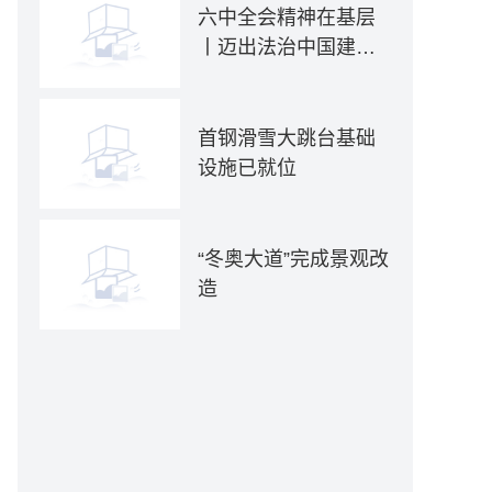
六中全会精神在基层
丨迈出法治中国建设
坚实步伐——各地贯
彻落实六中全会精神
推动全面依法治国新
首钢滑雪大跳台基础
实践
设施已就位
“冬奥大道”完成景观改
造